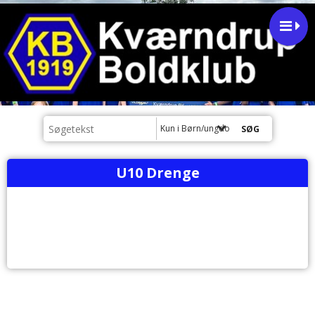
Kun i Børn/ungdom
U10 Drenge