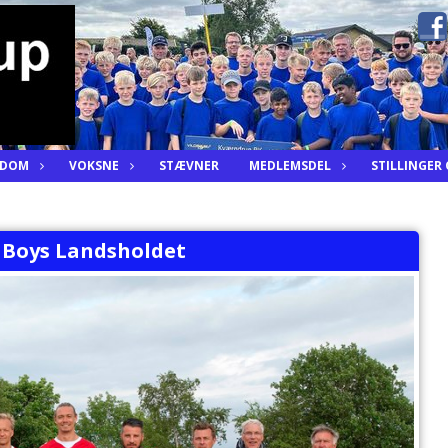
GDOM
VOKSNE
STÆVNER
MEDLEMSDEL
STILLINGER
 Boys Landsholdet