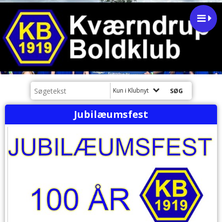
Kun i Klubnyt
Jubilæumsfest